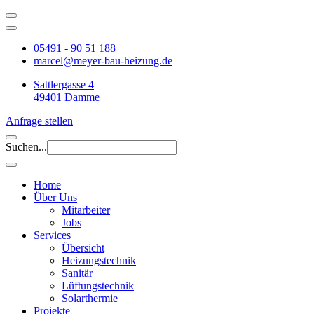
05491 - 90 51 188
marcel@meyer-bau-heizung.de
Sattlergasse 4
49401 Damme
Anfrage stellen
Suchen...
Home
Über Uns
Mitarbeiter
Jobs
Services
Übersicht
Heizungstechnik
Sanitär
Lüftungstechnik
Solarthermie
Projekte